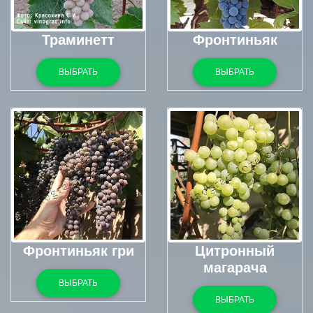
Траминетт
Фронтиньяк
ВЫБРАТЬ
ВЫБРАТЬ
Фронтиньяк гри
Цитронный
магарача
ВЫБРАТЬ
ВЫБРАТЬ