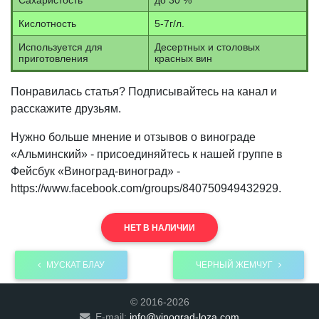
Сахаристость
до 30 %
Кислотность
5-7г/л.
Используется для
Десертных и столовых
приготовления
красных вин
Понравилась статья? Подписывайтесь на канал и
расскажите друзьям.
Нужно больше мнение и отзывов о винограде
«Альминский» - присоединяйтесь к нашей группе в
Фейсбук «Виноград-виноград» -
https://www.facebook.com/groups/840750949432929.
НЕТ В НАЛИЧИИ
МУСКАТ БЛАУ
ЧЕРНЫЙ ЖЕМЧУГ
© 2016-2026
E-mail:
info@vinograd-loza.com