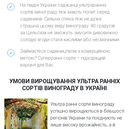
На півдні України саджанці ультраранніх
сортів винограду теж мають попит серед
садівників. Сильна спека теж не дуже
страшна цьому виду винограду. 40 градусів
за Цельсієм не зможуть змусити дивовижно
солодкі ягоди стати кислими або несмачними.
Займаєтеся садівництвом з комерційною
метою? Суперранні сорти – підходящий
варіант для Вас.
УМОВИ ВИРОЩУВАННЯ УЛЬТРА РАННІХ
СОРТІВ ВИНОГРАДУ В УКРАЇНІ
Ультра ранні сорти винограду
успішно вирощуються в більшості
регіонів України та поєднують не
лише високу врожайність, а й