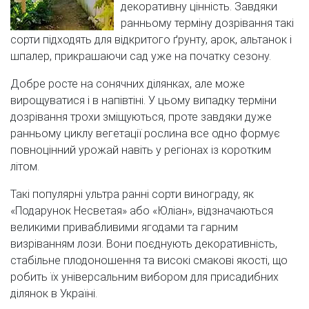
декоративну цінність. Завдяки
ранньому терміну дозрівання такі
сорти підходять для відкритого ґрунту, арок, альтанок і
шпалер, прикрашаючи сад уже на початку сезону.
Добре росте на сонячних ділянках, але може
вирощуватися і в напівтіні. У цьому випадку терміни
дозрівання трохи зміщуються, проте завдяки дуже
ранньому циклу вегетації рослина все одно формує
повноцінний урожай навіть у регіонах із коротким
літом.
Такі популярні ультра ранні сорти винограду, як
«Подарунок Несветая» або «Юліан», відзначаються
великими привабливими ягодами та гарним
визріванням лози. Вони поєднують декоративність,
стабільне плодоношення та високі смакові якості, що
робить їх універсальним вибором для присадибних
ділянок в Україні.