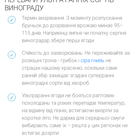
ВИНОГРАДУ
Термін визрівання. З моменту розпускання
бруньок до дозрівання врожаю минає 95–
115 днів. Наприкінці липня чи початку серпня
виноградар збере перші ягоди.
Стійкість до захворювань. Не переживайте за
розкішні грона - грибок і
сіра гниль
не
страшні нашому красеню, оскільки саме
ранній збір захищає згадані суперранні
виноградні сорти від хвороб.
Ультраранні ягоди не бояться раптових
похолодань та різких перепадів температур,
на відміну від пізніх, встигаючи визріти за
коротке літо. Не дарма для середньої смуги
вибирають саме їх – решта у цих регіонах не
встигає дозріти.