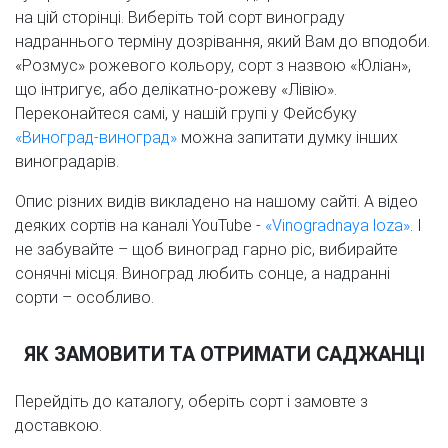
на цій сторінці. Виберіть той сорт винограду
надраннього терміну дозрівання, який Вам до вподоби.
«Розмус» рожевого кольору, сорт з назвою «Юліан»,
що інтригує, або делікатно-рожеву «Лівію».
Переконайтеся самі, у нашій групі у Фейсбуку
«Виноград-виноград»
можна запитати думку інших
виноградарів.
Опис різних видів викладено на нашому сайті. А відео
деяких сортів на каналі YouTube -
«Vinogradnaya loza»
. І
не забувайте – щоб виноград гарно ріс, вибирайте
сонячні місця. Виноград любить сонце, а надранні
сорти – особливо.
ЯК ЗАМОВИТИ ТА ОТРИМАТИ САДЖАНЦІ
Перейдіть до каталогу, оберіть сорт і замовте з
доставкою.