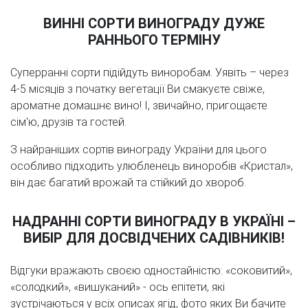
ВИННІ СОРТИ ВИНОГРАДУ ДУЖЕ
РАННЬОГО ТЕРМІНУ
Суперранні сорти підійдуть виноробам. Уявіть – через
4-5 місяців з початку вегетації Ви смакуєте свіже,
ароматне домашнє вино! І, звичайно, пригощаєте
сім'ю, друзів та гостей.
З найраніших сортів винограду України для цього
особливо підходить улюбленець виноробів «Кристал»,
він дає багатий врожай та стійкий до хвороб.
НАДРАННІ СОРТИ ВИНОГРАДУ В УКРАЇНІ –
ВИБІР ДЛЯ ДОСВІДЧЕНИХ САДІВНИКІВ!
Відгуки вражають своєю одностайністю: «соковитий»,
«солодкий», «вишуканий» - ось епітети, які
зустрічаються у всіх описах ягід, фото яких Ви бачите