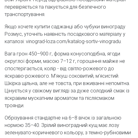
перевіряється та пакується для безпечного
транспортування.
Якщо хочете купити саджанці або чубуки винограду
Розмус, уточніть наявність посадкового матеріалу у
каталозі: vinograd-loza.com/katalog-sortiv-vinogradu.
Вага грон 450–900 г, форма конусоподібна, ягоди
округлої форми, масою 7–12 г, горошіння майже не
спостерігається, колір - від світло-рожевого до
яскраво-рожевого. М'якуш соковитий, м'ясистий.
Шкірка щільна, але не товста, при вживанні непомітна.
Цінується у свіжому вигляді за дуже солодкий смак із
яскравим мускатним ароматом та післясмаком
троянди.
Обрізування стандартне на 6–8 вічок із загальною
нормою 35–40. Зрілий виноградний кущ має лозу
зеленувато-коричневого кольору, з темно-рубіновими