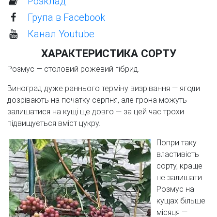
Розклад
Група в Facebook
Канал Youtube
ХАРАКТЕРИСТИКА СОРТУ
Розмус — столовий рожевий гібрид.
Виноград дуже раннього терміну визрівання — ягоди
дозрівають на початку серпня, але грона можуть
залишатися на кущі ще довго — за цей час трохи
підвищується вміст цукру.
Попри таку
властивість
сорту, краще
не залишати
Розмус на
кущах більше
місяця —