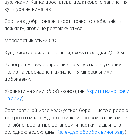
вузликами. Квітка двостатева, додаткового запилення
культура не вимагає.
Сорт має добрі товарні якості: транспортабельність і
лежкість; ягоди не розтріскуються.
Морозостійкість -23 °C.
Кущі високої сили зростання, схема посадки 2,5–3 м.
Виноград Розмус сприятливо реагує на регулярний
полив та своєчасне підживлення мінеральними
добривами.
Укривати на зиму обов'язково (див.
Укриття винограду
на зиму
).
Сорт зазвичай мало уражується борошнистою росою
та сірою гниллю. Від ос захищати врожай зазвичай не
потрібно, достатньо встановити пастки на ділянці з
солодкою водою (див.
Календар обробок винограду
).