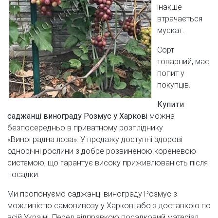
інакше
втрачається
мускат.
Сорт
товарний, має
попит у
покупців.
Купити
саджанці винограду Розмус у Харкові
можна
безпосередньо в приватному розпліднику
«Виноградна лоза». У продажу доступні здорові
однорічні рослини з добре розвиненою кореневою
системою, що гарантує високу приживлюваність після
посадки.
Ми пропонуємо саджанці винограду Розмус з
можливістю самовивозу у Харкові або з доставкою по
всій Україні. Перед відправкою посадковий матеріал