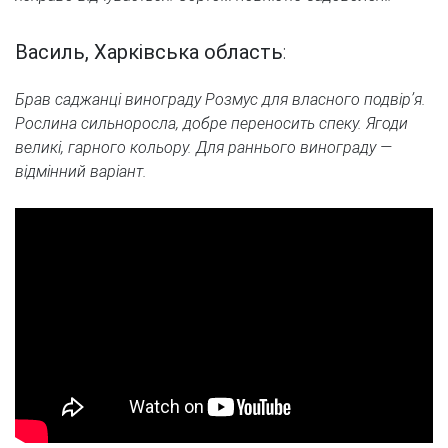
Василь, Харківська область
:
Брав саджанці винограду Розмус для власного подвір’я.
Рослина сильноросла, добре переносить спеку. Ягоди
великі, гарного кольору. Для раннього винограду —
відмінний варіант.