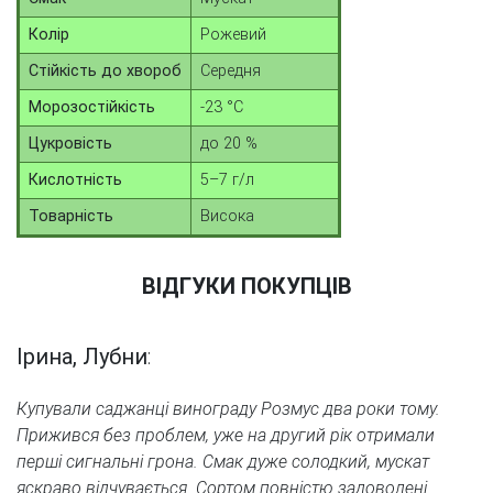
Колір
Рожевий
Стійкість до хвороб
Середня
Морозостійкість
-23 °C
Цукровість
до 20 %
Кислотність
5–7 г/л
Товарність
Висока
ВІДГУКИ ПОКУПЦІВ
Ірина, Лубни
:
Купували саджанці винограду Розмус два роки тому.
Прижився без проблем, уже на другий рік отримали
перші сигнальні грона. Смак дуже солодкий, мускат
яскраво відчувається. Сортом повністю задоволені.