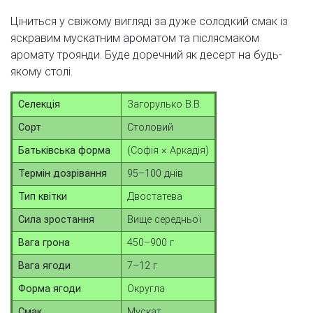
Ціниться у свіжому вигляді за дуже солодкий смак із
яскравим мускатним ароматом та післясмаком
аромату троянди. Буде доречний як десерт на будь-
якому столі.
Селекція
Загорулько В.В.
Сорт
Столовий
Батьківська форма
(Софія × Аркадія)
Термін дозрівання
95–100 днів
Тип квітки
Двостатева
Сила зростання
Вище середньої
Вага грона
450–900 г
Вага ягоди
7–12 г
Форма ягоди
Округла
Смак
Мускат