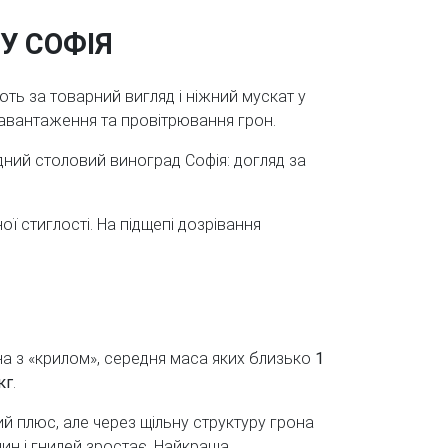
У СОФІЯ
ть за товарний вигляд і ніжний мускат у
навантаження та провітрювання грон.
ідний столовий виноград Софія: догляд за
ої стиглості. На підщепі дозрівання
грона з «крилом», середня маса яких близько
1
кг
.
й плюс, але через щільну структуру грона
ин і гнилей зростає. Найкраща