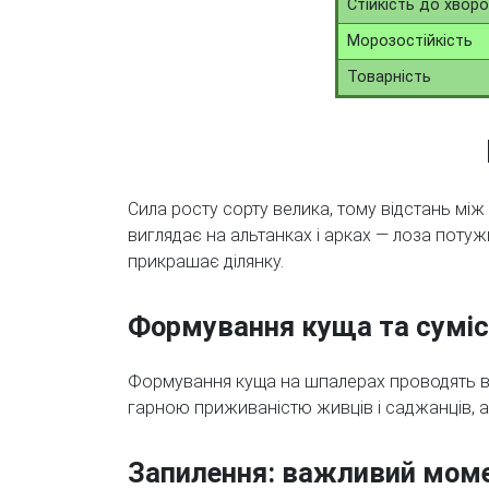
Стійкість до хвор
Морозостійкість
Товарність
Сила росту сорту велика, тому відстань мі
виглядає на альтанках і арках — лоза потуж
прикрашає ділянку.
Формування куща та суміс
Формування куща на шпалерах проводять в
гарною приживаністю живців і саджанців, а
Запилення: важливий моме