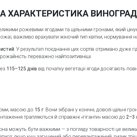
А ХАРАКТЕРИСТИКА ВИНОГРАД
великими рожевими ягодами та щільними гронами, який ціную
врожаї, важливо врахувати жіночий тип квітки, нормування 
истий
. У результаті поєднання цих сортів отримано дуже г
і врожайність переважно найпозитивніші.
рез
115–125 днів
від початку вегетації ягоди досягають повн
орми, масою до
15 г
. Вони зібрані у конічні, доволі щільні 
вантаження трапляються й справжні «гіганти» масою до
2–3 
рона можуть бути важкими — з погляду товарності це велики
ватися: якщо кущ загущений або перевантажений, ризик тріщ