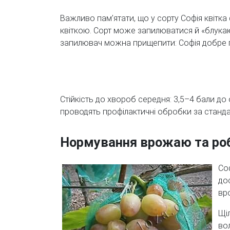
Важливо пам’ятати, що у сорту Софія квітк
квіткою. Сорт може запилюватися й «блукаю
запилювач можна прищепити: Софія добре п
Стійкість до хвороб середня: 3,5–4 бали до
проводять профілактичні обробки за станд
Нормування врожаю та роб
Со
до
вр
Щі
во