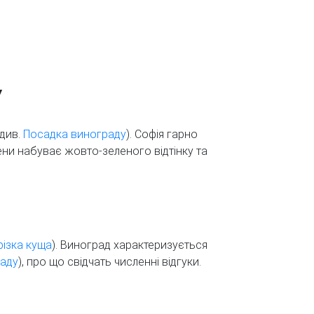
У
(див.
Посадка винограду
). Софія гарно
ени набуває жовто-зеленого відтінку та
ізка куща
). Виноград характеризується
аду
), про що свідчать численні відгуки.