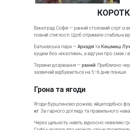
КОРОТК
Виноград Софія — ранній столовий сорт із 
повній стиглості. Щоб отримати стабільні 
Батьківська пара —
Аркадія
та
Кишмиш Луч
кущем без «екзотики», а відгуки про смак 
Терміни дозрівання —
ранній
. Приблизно че
зазвичай відбувається на 5–6 днів пізніше.
Грона та ягоди
Ягоди бурштиново-рожеві, яйцеподібної ф
кг
. За гарного догляду та правильного на
Через щільність навіть відносно невеликі г
Софії у вологе літо можуть гірше провітрю