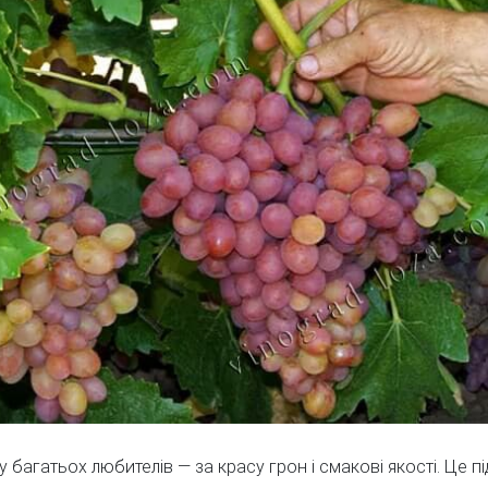
 багатьох любителів — за красу грон і смакові якості. Це п