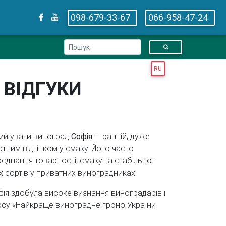
098-679-33-67
066-958-47-24
RU
 ВІДГУКИ
тий уваги виноград
Софія
— ранній, дуже
тним відтінком у смаку. Його часто
оєднання товарності, смаку та стабільної
 сортів у приватних виноградниках.
фія здобула високе визнання виноградарів і
рсу «Найкраще виноградне гроно України