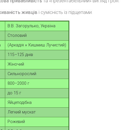
кова привабливість
та «презентабельний» вигляд грон.
иваність живців
і сумісність із підщепами.
В.В. Загорулько, Україна
Столовий
а
(Аркадія × Кишмиш Лучистий)
115–125 днів
Жіночий
Сильнорослий
800–2000 г
до 15 г
Яйцеподібна
Легкий мускат
Рожевий