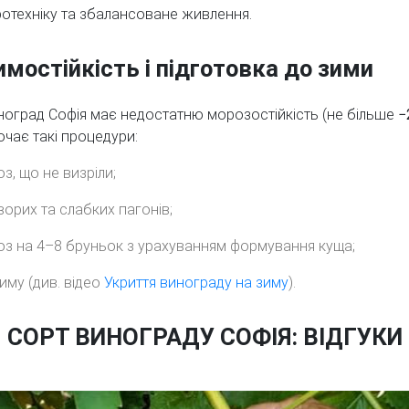
ротехніку та збалансоване живлення.
имостійкість і підготовка до зими
ноград Софія має недостатню морозостійкість (не більше
−
лючає такі процедури:
з, що не визріли;
ворих та слабких пагонів;
оз на 4–8 бруньок з урахуванням формування куща;
зиму (див. відео
Укриття винограду на зиму
).
СОРТ ВИНОГРАДУ СОФІЯ: ВІДГУКИ