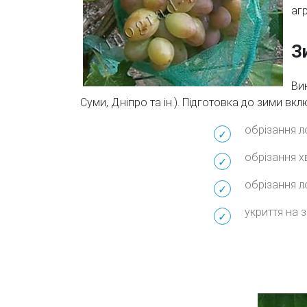
аг
З
Ви
Суми, Дніпро та ін.). Підготовка до зими вк
обрізання ло
обрізання х
обрізання л
укриття на 