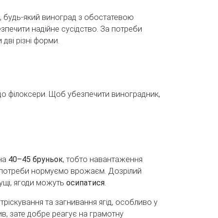
ч, будь-який виноград з обостатевою
зпечити надійне сусідство. За потреби
дві різні форми.
 до філоксери. Щоб убезпечити виноградник,
 на
40–45 бруньок
, тобто навантаження
а потреби нормуємо врожаєм. Дозрілий
ущі, ягоди можуть
осипатися
.
тріскування та загнивання ягід, особливо у
в, зате добре реагує на грамотну