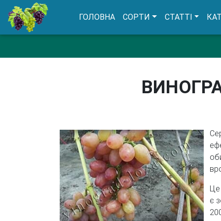
(CURRENT)
ГОЛОВНА
СОРТИ
СТАТТІ
КА
ВИНОГРА
Се
еф
об
вр
Це
є 
200