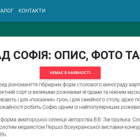
ТАЛОГ
КОНТАКТИ
Д СОФІЯ: ОПИС, ФОТО ТА
НЕМАЄ В НАЯВНОСТІ
ред різноманіття гібридних форм столового винограду вар
ектний сорт із великими рожевими ягодами та ніжним муска
ирають і для «показних» грон, і для сімейного столу, адже п
ожайності робить Софію одним із найпопулярніших рожевих
 форма аматорської селекції авторства В.В. Загорулька. Со
золотим медалістом Першої Всеукраїнської виставки-конку
9».