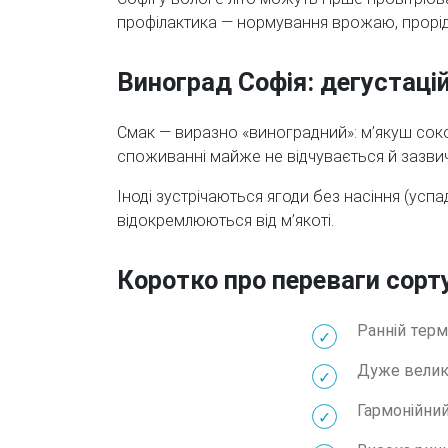
профілактика — нормування врожаю, прорідж
Виноград Софія: дегустаці
Смак — виразно «виноградний»: м’якуш соков
споживанні майже не відчувається й зазвич
Іноді зустрічаються ягоди без насіння (успа
відокремлюються від м’якоті.
Коротко про переваги сорт
Ранній терм
Дуже велик
Гармонійни