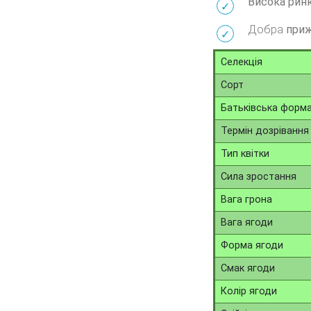
Висока рин
Добра
приж
Селекція
Сорт
Батьківська форм
Термін дозрівання
Тип квітки
Сила зростання
Вага грона
Вага ягоди
Форма ягоди
Смак ягоди
Колір ягоди