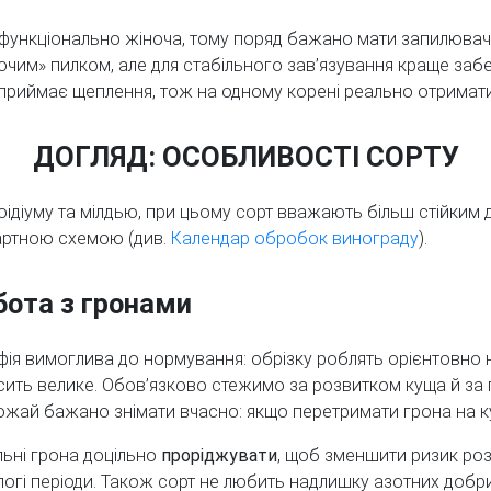
а функціонально жіноча, тому поряд бажано мати запилюва
чим» пилком, але для стабільного зав’язування краще забе
риймає щеплення, тож на одному корені реально отримати 
ДОГЛЯД: ОСОБЛИВОСТІ СОРТУ
 оідіуму та мілдью, при цьому сорт вважають більш стійким
артною схемою (див.
Календар обробок винограду
).
ота з гронами
фія вимоглива до нормування: обрізку роблять орієнтовно
сить велике. Обов’язково стежимо за розвитком куща й з
ожай бажано знімати вчасно: якщо перетримати грона на к
льні грона доцільно
проріджувати
, щоб зменшити ризик роз
логі періоди. Також сорт не любить надлишку азотних добри