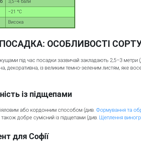
об
3,5–4 бали
−21 °C
Висока
ПОСАДКА: ОСОБЛИВОСТІ СОРТ
ж кущами під час посадки зазвичай закладають 2,5–3 метри 
на, декоративна, із великим темно-зеленим листям, яке вос
ність із підщепами
іяловим або кордонним способом (див.
Формування та обр
 також добре сумісний із підщепами (див.
Щеплення виногр
нт для Софії