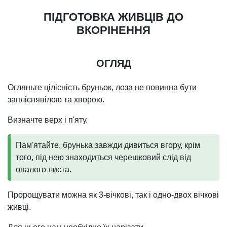
ПІДГОТОВКА ЖИВЦІВ ДО
ВКОРІНЕННЯ
ОГЛЯД
Огляньте цілісність бруньок, лоза не повинна бути
запліснявілою та хворою.
Визначте верх і п'яту.
Пам'ятайте, брунька завжди дивиться вгору, крім
того, під нею знаходиться черешковий слід від
опалого листа.
Пророщувати можна як 3-вічкові, так і одно-двох вічкові
живці.