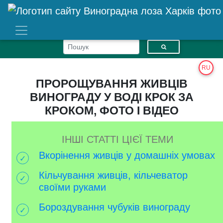
RU
ПРОРОЩУВАННЯ ЖИВЦІВ
ВИНОГРАДУ У ВОДІ КРОК ЗА
КРОКОМ, ФОТО І ВІДЕО
ІНШІ СТАТТІ ЦІЄЇ ТЕМИ
Вкорінення живців у домашніх умовах
Кільчування живців, кільчеватор
своїми руками
Бороздування чубуків винограду