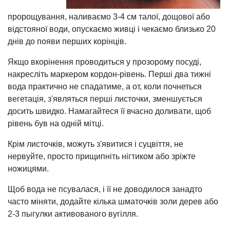
пророщування, наливаємо 3-4 см талої, дощової або
відстояної води, опускаємо живці і чекаємо близько 20
днів до появи перших корінців.
Якщо вкорінення проводиться у прозорому посуді,
накресліть маркером кордон-рівень. Перші два тижні
вода практично не спадатиме, а от, коли почнеться
вегетація, з'являться перші листочки, зменшується
досить швидко. Намагайтеся її вчасно доливати, щоб
рівень був на одній мітці.
Крім листочків, можуть з'явитися і суцвіття, не
нервуйте, просто прищипніть нігтиком або зріжте
ножицями.
Щоб вода не псувалася, і її не доводилося занадто
часто міняти, додайте кілька шматочків золи дерев або
2-3 пыгулки активованого вугілля.