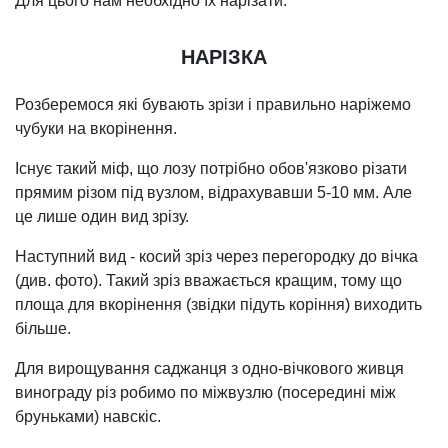
Для цього нам необхідно їх нарізати.
НАРІЗКА
Розберемося які бувають зрізи і правильно наріжемо
чубуки на вкорінення.
Існує такий міф, що лозу потрібно обов'язково різати
прямим різом під вузлом, відрахувавши 5-10 мм. Але
це лише один вид зрізу.
Наступний вид - косий зріз через перегородку до вічка
(див. фото). Такий зріз вважається кращим, тому що
площа для вкорінення (звідки підуть коріння) виходить
більше.
Для вирощування саджанця з одно-вічкового живця
винограду різ робимо по міжвузлю (посередині між
бруньками) навскіс.