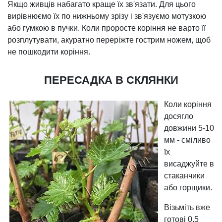
Якщо живців набагато краще їх зв'язати. Для цього
вирівнюємо їх по нижньому зрізу і зв'язуємо мотузкою
або гумкою в пучки. Коли проросте коріння не варто її
розплутувати, акуратно переріжте гострим ножем, щоб
не пошкодити коріння.
ПЕРЕСАДКА В СКЛЯНКИ
Коли коріння
досягло
довжини 5-10
мм - сміливо
їх
висаджуйте в
стаканчики
або горщики.
Візьміть вже
готові 0,5