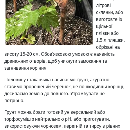
літрові
склянки, або
виготовте із
щільної
плівки або
1,5 л пляшки,
обрізані на
висоту 15-20 см. Обов'язковою умовою є наявність
дренажних отворів, щоб уникнути замокання та
загнивання коріння.
Половину стаканчика насипаємо ґрунт, акуратно
ставимо пророщений черешок, не пошкодивши корінці,
досипаємо землю до повного. Утрамбувати не
потрібно.
Грунт можна брати готовий універсальний або
торфосуміш з нейтральною pH, або приготувати,
використовуючи чорнозем, перегній та тирсу в рівних