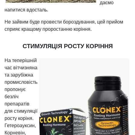
даємо
напитися вдосталь.
Не зайвим буде провести бороздування, цей прийом
сприяє кращому проростанню коріння.
СТИМУЛЯЦІЯ РОСТУ КОРІННЯ
На теперішній
час вітчизняна
та зарубіжна
промисловість
пропонує
безліч
препаратів
для стимуляції
росту коріня.
Гетероауксин,
Корневін,