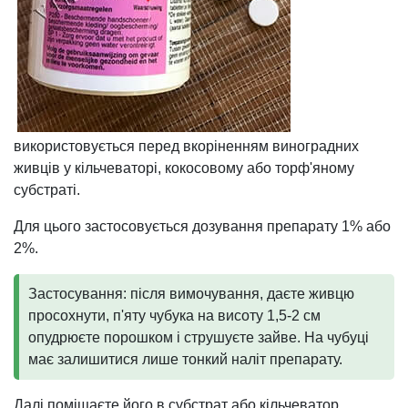
використовується перед вкоріненням виноградних
живців у кільчеваторі, кокосовому або торф'яному
субстраті.
Для цього застосовується дозування препарату 1% або
2%.
Застосування: після вимочування, даєте живцю
просохнути, п'яту чубука на висоту 1,5-2 см
опудрюєте порошком і струшуєте зайве. На чубуці
має залишитися лише тонкий наліт препарату.
Далі поміщаєте його в субстрат або кільчеватор.