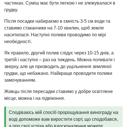
частинах. Суміш має бути легкою і не злежувалася в
грудку.
Після посадки набираємо в ємність 3-5 см води та
ставимо стаканчики на 7-10 хвилин, щоб земля
наситилася. Наступні поливи проводимо по мірі
необхідності.
Як правило, другий полив слідує через 10-15 днів, а
третій і наступні – раз на тиждень. Можна поливати і
зверху, але це призводить до ущільнення земляної
грудки, що небажано. Найкраще проводити поливи
замочуванням.
Живцы після пересадки ставимо у добре освітлене
місце, можна і на підвіконня.
Сподіваюсь мій спосіб пророщування винограду на
воді допоможе вам виростити сорт, що сподобався,
а про свої успіхи або вдосконалення можете