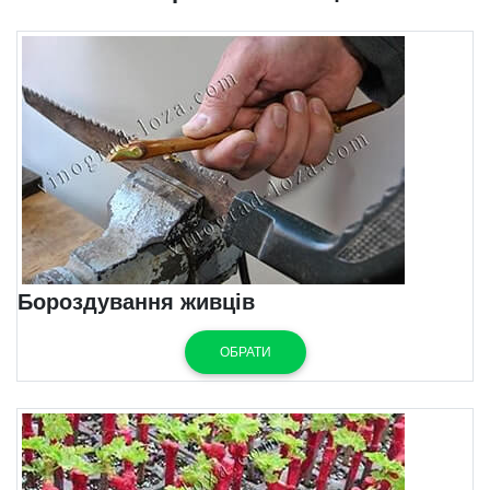
Бороздування живців
ОБРАТИ