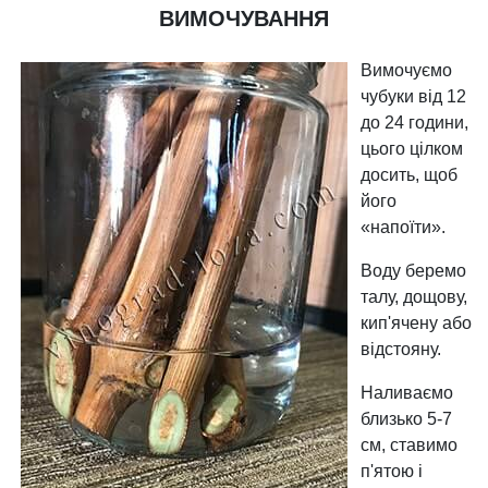
ВИМОЧУВАННЯ
Вимочуємо
чубуки від 12
до 24 години,
цього цілком
досить, щоб
його
«напоїти».
Воду беремо
талу, дощову,
кип'ячену або
відстояну.
Наливаємо
близько 5-7
см, ставимо
п'ятою і