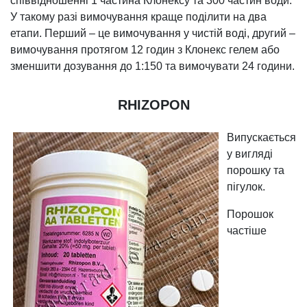
співвідношенні 1 частина Клонексу та 300 частин води.
У такому разі вимочування краще поділити на два
етапи. Перший – це вимочування у чистій воді, другий –
вимочування протягом 12 годин з Клонекс гелем або
зменшити дозування до 1:150 та вимочувати 24 години.
RHIZOPON
Випускається
у вигляді
порошку та
пігулок.
Порошок
частіше