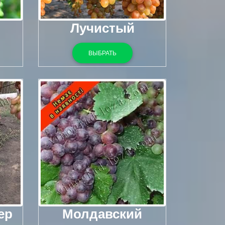
Лучистый
ВЫБРАТЬ
ер
Молдавский