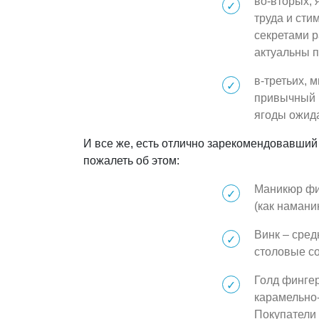
во-вторых, 
труда и сти
секретами р
актуальны п
в-третьих, 
привычный и
ягоды ожида
И все же, есть отлично зарекомендовавший 
пожалеть об этом:
Маникюр фин
(как намани
Винк – сред
столовые с
Голд фингер
карамельно-
Покупатели 