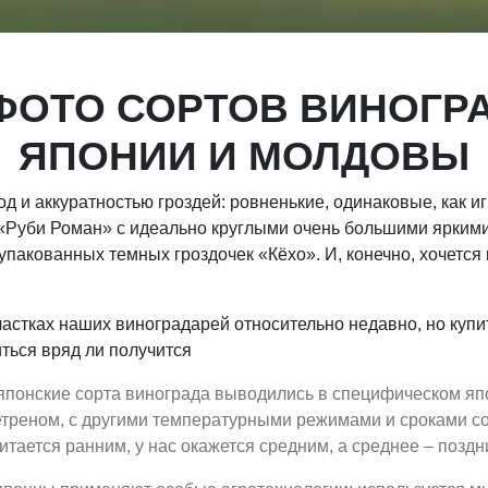
ФОТО СОРТОВ ВИНОГР
ЯПОНИИ И МОЛДОВЫ
д и аккуратностью гроздей: ровненькие, одинаковые, как 
 «Руби Роман» с идеально круглыми очень большими яркими
упакованных темных гроздочек «Кёхо». И, конечно, хочется 
частках наших виноградарей относительно недавно, но куп
иться вряд ли получится
японские сорта винограда выводились в специфическом яп
треном, с другими температурными режимами и сроками соз
итается ранним, у нас окажется средним, а среднее – поздн