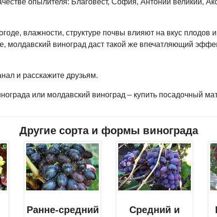
честве опылителя: Благовест, София, Антоний великий, Ак
годе, влажности, структуре почвы влияют на вкус плодов и
е, молдавский виноград даст такой же впечатляющий эффект
нал и расскажите друзьям.
инограда или молдавский виноград – купить посадочный м
Другие сорта и формы винограда
Ранне-средний
Средний и