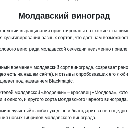
Молдавский виноград
 технологии выращивания ориентированы на схожие с нашим
я культивирования разных сортов, что дает нам возможнос
олового винограда молдавской селекции неизменно привле
ный временем молдавский сорт винограда, созревает рано,
део есть на нашем сайте), и отзывы опробовавших его люби
щивает под названием Blackmagic.
дителей молдавской «Кодрянки» – красавец «Молдова», кот
 и одного, и другого сорта молдавского черного винограда.
ш лучистый» любит уход, но и благодарит за него щедро. 
ания новых гибридов молдавского винограда.