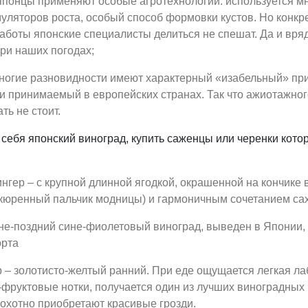
японцы применяют особые агротехнологии: используется мн
муляторов роста, особый способ формовки кустов. Но конк
аботы японские специалисты делиться не спешат. Да и вряд
ри наших погодах;
многие разновидности имеют характерный «изабельный» при
 принимаемый в европейских странах. Так что ажиотажног
ть не стоит.
себя японский виноград, купить саженцы или черенки кото
гер – с крупной длинной ягодкой, окрашенной на кончике 
кюренный пальчик модницы) и гармоничным сочетанием сах
не-поздний сине-фиолетовый виноград, выведен в Японии,
орта
 – золотисто-желтый ранний. При еде ощущается легкая ла
фруктовые нотки, получается один из лучших виноградных 
охотно приобретают красивые грозди.