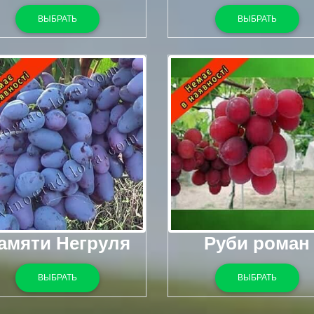
ВЫБРАТЬ
ВЫБРАТЬ
амяти Негруля
Руби роман
ВЫБРАТЬ
ВЫБРАТЬ