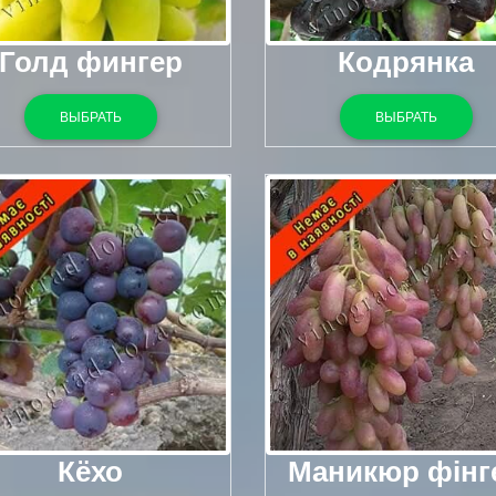
Голд фингер
Кодрянка
ВЫБРАТЬ
ВЫБРАТЬ
Кёхо
Маникюр фінг