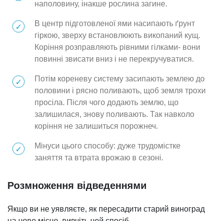
наполовину, інакше рослина загине.
В центр підготовленої ями насипають ґрунт
гіркою, зверху встановлюють викопаний кущ.
Коріння розправляють рівними гілками- вони
повинні звисати вниз і не перекручуватися.
Потім кореневу систему засипають землею до
половини і рясно поливають, щоб земля трохи
просіла. Після чого додають землю, що
залишилася, знову поливають. Так навколо
коріння не залишиться порожнеч.
Мінуси цього способу: дуже трудомістке
заняття та втрата врожаю в сезоні.
Розмноження відведеннями
Якщо ви не уявляєте, як пересадити старий виноград
на нове місце, вивчіть цей спосіб.