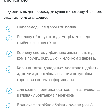
Підходить як для пересадки кущів винограду 4-річного
віку, так і більш старших.
Напередодні слід зробити полив.
Рослину обкопують в діаметрі метра і до
глибини коріння п'яти.
Корневу систему дбайливо звільняють від
комів ґрунту, обрушуючи кілочком з дерева.
Коріння також доведеться частково підрізати,
адже чим доросліша лоза, тим потужніша
коренева система сформована.
Для кращої приживаності коріння занурюється
в глиняну бовтанку з перегноєм.
Водночас потрібно обрізати рукави (лози)