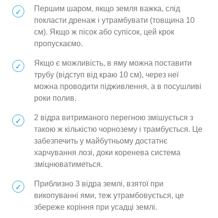
Першим шаром, якщо земля важка, слід
покласти дренаж і утрамбувати (товщина 10
см). Якщо ж пісок або супісок, цей крок
пропускаємо.
Якщо є можливість, в яму можна поставити
трубу (відступ від краю 10 см), через неї
можна проводити підживлення, а в посушливі
роки полив.
2 відра витриманого перегною змішується з
такою ж кількістю чорнозему і трамбується. Це
забезпечить у майбутньому достатнє
харчування лозі, доки коренева система
зміцнюватиметься.
Приблизно 3 відра землі, взятої при
викопуванні ями, теж утрамбовується, це
збереже коріння при усадці землі.