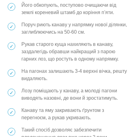
Його обкопують, поступово очищаючи від
землі кореневий штамб до коріння п'яти.
Поруч риють канаву у напрямку нової ділянки,
заглиблюючись на 50-60 см.
Рукав старого куща нахиляють в канаву,
заздалегідь обравши найкращий з парою
гарних лоз, що ростуть в одному напрямку.
На пагонах залишають 3-4 верхні вічка, решту
видаляють.
Лозу поміщають у канаву, а молоді пагони
виводять назовні, де вони й зростатимуть.
Канаву та яму закривають ґрунтом з
перегноєм, а рукав укривають.
Такий спосіб дозволяє забезпечити