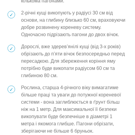
кількома пагонами.
2-річні кущі викопують у радіусі 30 см від
основи, на глибину близько 60 см, враховуючи
добре розвинену кореневу систему.
Одночасно підрізають пагони до двох вічок.
Дорослі, вже здерев'янілі кущі (від 3-х років)
обрізають до п'яти вічок безпосередньо перед
пересадкою. Для збереження коріння яму
потрібно буде викопати радіусом 60 см та
глибиною 80 см.
Рослина, старша 4-річного віку вимагатиме
більше праці та уваги до потужної кореневої
системи - вона заглиблюється в ґрунт більш
ніж на 1 метр. Для максимальної її безпеки
викопувати буде безпечніше в діаметрі 1
метра і якомога глибше. Пагони обрізати,
зберігаючи не більше 6 бруньок.