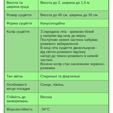
Висота та
Висота до 2, ширина до 1,5 м
ширина куща
Розмір суцвіття
Висота до 40 см, ширина до 30 см
Форма суцвіття
Конусоподібна
Колір суцвіття
З середини літа - кремово-білий
у напрямі від низу до верху.
Поступово нижня частина набуває
рожевого забарвлення.
В кінці літа суцвіття двокольорові -
від світло-рожевого відтінку
нагорі до темно-рожевого в нижній
частині.
Восени колір стає насиченим червоно-
рожевим.
Тип квіток
Стерильні та фертильні
Особливості
Сонце, півтінь
місця посадки
Стійкість до
Висока
захворювань
Морозостійкість
-34°С