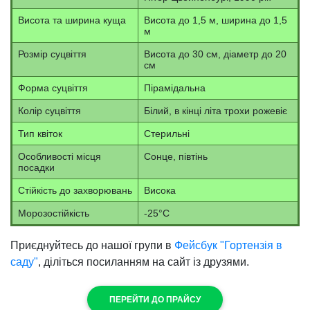
Висота та ширина куща
Висота до 1,5 м, ширина до 1,5
м
Розмір суцвіття
Висота до 30 см, діаметр до 20
см
Форма суцвіття
Пірамідальна
Колір суцвіття
Білий, в кінці літа трохи рожевіє
Тип квіток
Стерильні
Особливості місця
Сонце, півтінь
посадки
Стійкість до захворювань
Висока
Морозостійкість
-25°С
Приєднуйтесь до нашої групи в
Фейсбук "Гортензія в
саду"
, діліться посиланням на сайт із друзями.
ПЕРЕЙТИ ДО ПРАЙСУ