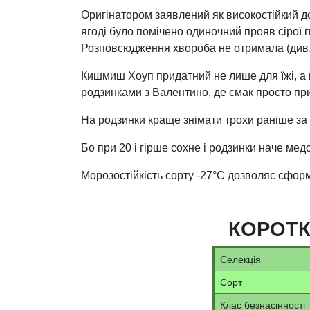
Оригінатором заявлений як високостійкий до
ягоді було помічено одиночний прояв сірої гн
Розповсюдження хвороба не отримала (див
Кишмиш Хоуп придатний не лише для їжі, а й
родзинками з Валентино, де смак просто пр
На родзинки краще знімати трохи раніше за п
Бо при 20 і гірше сохне і родзинки наче мед
Морозостійкість сорту -27°С дозволяє сфор
КОРОТК
Селекція
Сорт
Клас безнасінності