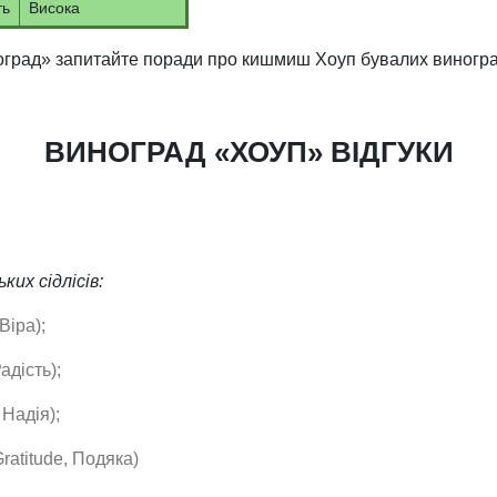
ть
Висока
оград» запитайте поради про кишмиш Хоуп бувалих виногра
ВИНОГРАД «ХОУП» ВІДГУКИ
их сідлісів:
Віра);
адість);
 Надія);
ratitude, Подяка)