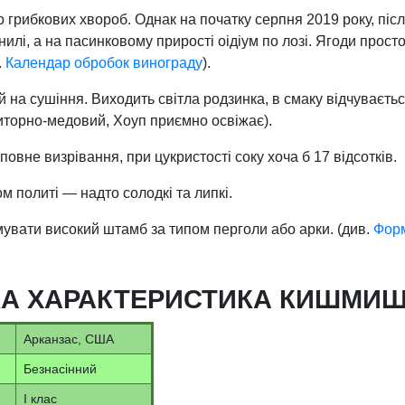
 грибкових хвороб. Однак на початку серпня 2019 року, піс
илі, а на пасинковому прирості оідіум по лозі. Ягоди просто
.
Календар обробок винограду
).
 на сушіння. Виходить світла родзинка, в смаку відчуваєть
иторно-медовий, Хоуп приємно освіжає).
овне визрівання, при цукристості соку хоча б 17 відсотків.
ом политі — надто солодкі та липкі.
мувати високий штамб за типом перголи або арки. (див.
Форм
А ХАРАКТЕРИСТИКА КИШМИШ
Арканзас, США
Безнасінний
I клас