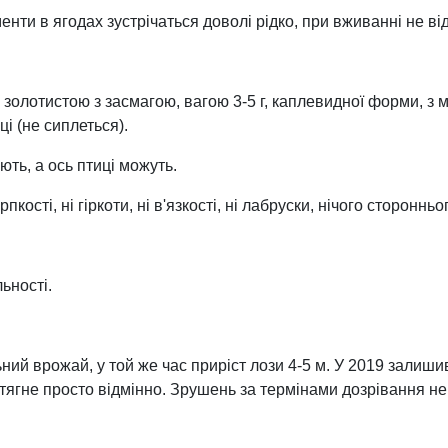
енти в ягодах зустрічаться доволі рідко, при вживанні не ві
 золотистою з засмагою, вагою 3-5 г, каплевидної форми, з м
і (не сиплеться).
ють, а ось птиці можуть.
ості, ні гіркоти, ні в'язкості, ні лабруски, нічого сторонньо
льності.
ний врожай, у той же час приріст лози 4-5 м. У 2019 залишив
я тягне просто відмінно. Зрушень за термінами дозрівання не