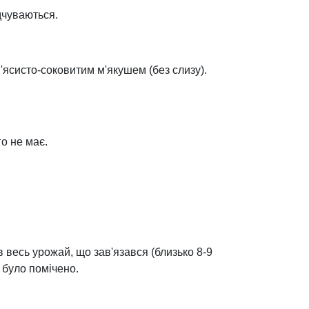
дчуваються.
'ясисто-соковитим м'якушем (без слизу).
го не має.
 весь урожай, що зав'язався (близько 8-9
 було помічено.