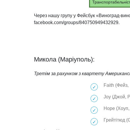
Транспортабельніс
Через нашу групу у Фейсбук «Виноград-вин
facebook.com/groups/840750949432929.
Микола (Маріуполь):
Третім за рахунком з квартету Американськ
Faith (Фейз, 
Joy (Джой, Р
Hope (Хоуп,
Грейтітюд (G