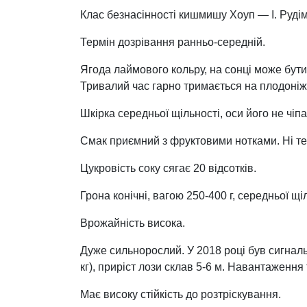
Клас безнасінності кишмишу Хоуп — І. Рудім
Термін дозрівання ранньо-середній.
Ягода лаймового кольру, на сонці може бути
Тривалий час гарно тримається на плодоніжц
Шкірка середньої щільності, оси його не чіпа
Смак приємний з фруктовими нотками. Ні терпк
Цукровість соку сягає 20 відсотків.
Грона конічні, вагою 250-400 г, середньої щі
Врожайність висока.
Дуже сильнорослий. У 2018 році був сигналь
кг), приріст лози склав 5-6 м. Навантаженн
Має високу стійкість до розтріскування.