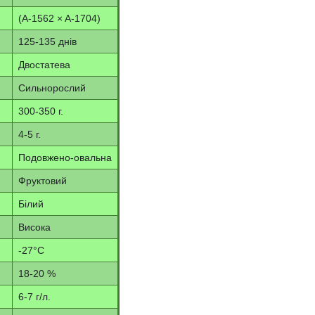
(A-1562 × A-1704)
125-135 днів
Двостатева
Сильнорослий
300-350 г.
4-5 г.
Подовжено-овальна
Фруктовий
Білий
Висока
-27°С
18-20 %
6-7 г/л.