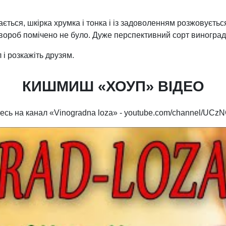
ається, шкірка хрумка і тонка і із задоволенням розжовуєт
Хвороб помічено не було. Дуже перспективний сорт виноград
і розкажіть друзям.
КИШМИШ «ХОУП» ВІДЕО
уйтесь на канал «Vinogradna loza» - youtube.com/channel/