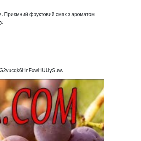
ься. Приємний фруктовий смак з ароматом
у.
UCzNG2vucqk6HnFxwHUUySuw.